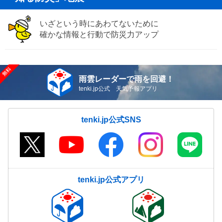
いざという時にあわてないために
確かな情報と行動で防災力アップ
雨雲レーダーで雨を回避！
tenki.jp公式 天気予報アプリ
tenki.jp公式SNS
tenki.jp公式アプリ