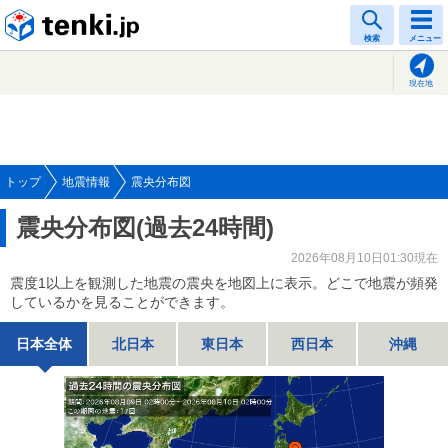
tenki.jp
検索
メニュー
現在地
トップ
地震情報
震央分布図
震央分布図(過去24時間)
2026年08月10日01:30現在
震度1以上を観測した地震の震央を地図上に表示。どこで地震が頻発
しているかを見ることができます。
日本全体
北日本
東日本
西日本
沖縄