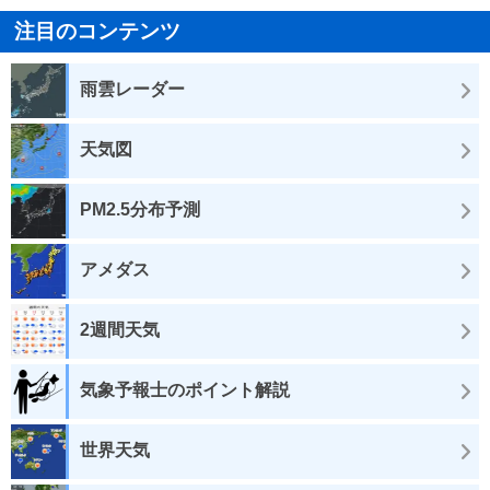
注目のコンテンツ
雨雲レーダー
天気図
PM2.5分布予測
アメダス
2週間天気
気象予報士のポイント解説
世界天気