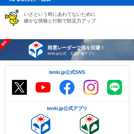
いざという時にあわてないために
確かな情報と行動で防災力アップ
雨雲レーダーで雨を回避！
tenki.jp公式 天気予報アプリ
tenki.jp公式SNS
tenki.jp公式アプリ