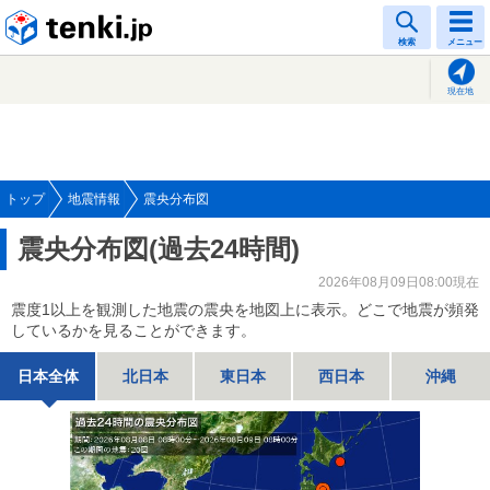
tenki.jp
検索
メニュー
現在地
トップ
地震情報
震央分布図
震央分布図(過去24時間)
2026年08月09日08:00現在
震度1以上を観測した地震の震央を地図上に表示。どこで地震が頻発
しているかを見ることができます。
日本全体
北日本
東日本
西日本
沖縄