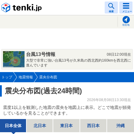
tenki.jp
検索
メニュー
現在地
台風13号情報
08日12:00現在
大型で非常に強い台風13号が久米島の西北西約160kmを西北西に
進んでいます
トップ
地震情報
震央分布図
震央分布図(過去24時間)
2026年08月08日13:30現在
震度1以上を観測した地震の震央を地図上に表示。どこで地震が頻発
しているかを見ることができます。
日本全体
北日本
東日本
西日本
沖縄