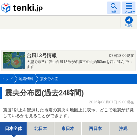
tenki.jp
検索
メニュー
現在地
台風13号情報
07日18:00現在
大型で非常に強い台風13号が名護市の北約50kmを西に進んでい
ます
トップ
地震情報
震央分布図
震央分布図(過去24時間)
2026年08月07日19:00現在
震度1以上を観測した地震の震央を地図上に表示。どこで地震が頻発
しているかを見ることができます。
日本全体
北日本
東日本
西日本
沖縄