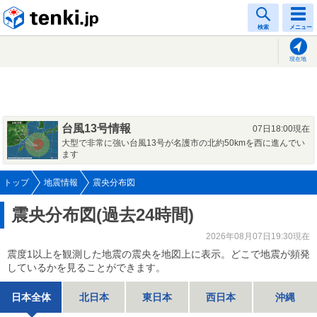
tenki.jp
検索
メニュー
現在地
台風13号情報
07日18:00現在
大型で非常に強い台風13号が名護市の北約50kmを西に進んでい
ます
トップ
地震情報
震央分布図
震央分布図(過去24時間)
2026年08月07日19:30現在
震度1以上を観測した地震の震央を地図上に表示。どこで地震が頻発
しているかを見ることができます。
日本全体
北日本
東日本
西日本
沖縄