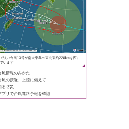
で強い台風13号が南大東島の東北東約220kmを西に
でいます
台風情報のみかた
台風の接近、上陸に備えて
知る防災
アプリで台風進路予報を確認