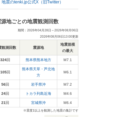
地震のtenki.jp公式X（旧Twitter）
震源地ごとの地震観測回数
期間：2026年04月28日～2026年08月06日
2026年08月06日13:00更新
地震規模
震観測回数
震源地
の最大
324
回
熊本県熊本地方
M7.1
熊本県天草・芦北地
105
回
M6.1
方
56
回
岩手県沖
M7.2
24
回
トカラ列島近海
M4.6
21
回
宮城県沖
M6.4
※震度1以上を観測した地震の集計です