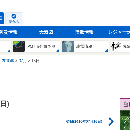
索
現在地
防災情報
天気図
指数情報
レジャー
PM2.5分布予測
地震情報
気
2010年
07月
15日
日)
台
翌日(2010年07月16日)