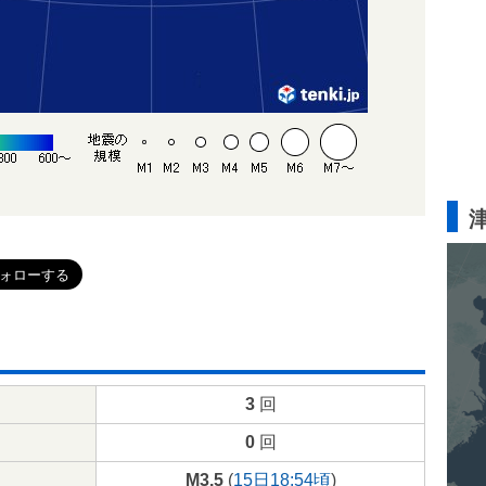
3
回
0
回
M3.5
(
15日18:54頃
)