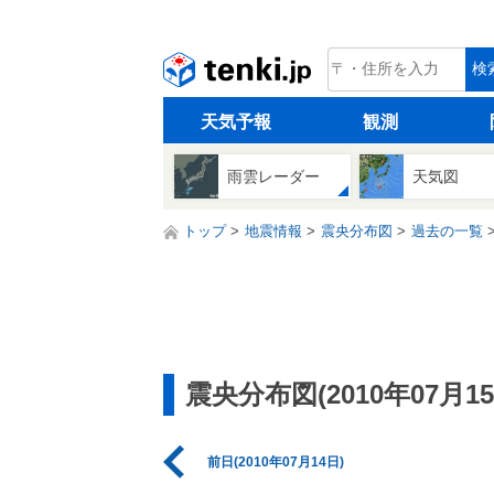
tenki.jp
検
天気予報
観測
雨雲レーダー
天気図
トップ
地震情報
震央分布図
過去の一覧
震央分布図(2010年07月15
前日(2010年07月14日)