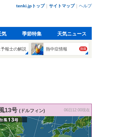
tenki.jpトップ
｜
サイトマップ
｜
ヘルプ
天気
季節特集
天気ニュース
象予報士の解説
熱中症情報
注目
風13号
(ドルフィン)
06日12:00現在