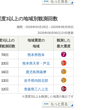
もっと見る
震度3以上の地域別観測回数
期間：2026年04月28日～2026年08月06日
2026年08月06日13:00更新
度3以上の
地域震度の
観測した
震観測回数
地域
最大震度
70
回
熊本県熊本
23
回
熊本県天草・芦北
16
回
鹿児島県薩摩
13
回
岩手県内陸北部
12
回
青森県三八上北
※震度3以上を観測した地震の集計です
もっと見る