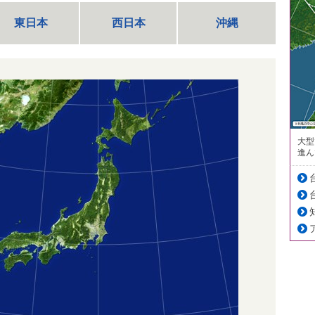
東日本
西日本
沖縄
大型
進ん