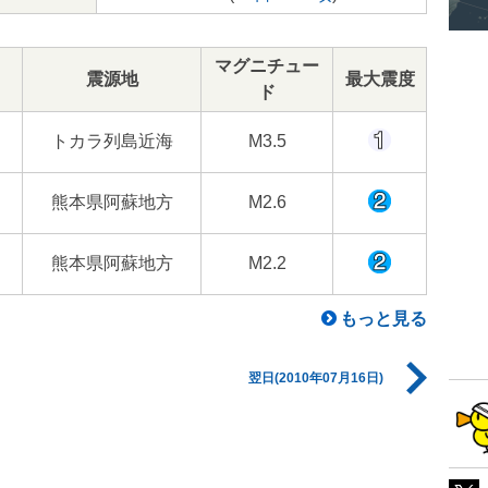
マグニチュー
震源地
最大震度
ド
トカラ列島近海
M3.5
熊本県阿蘇地方
M2.6
熊本県阿蘇地方
M2.2
もっと見る
翌日(2010年07月16日)