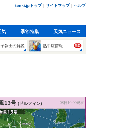
tenki.jpトップ
｜
サイトマップ
｜
ヘルプ
天気
季節特集
天気ニュース
象予報士の解説
熱中症情報
注目
風13号
(ドルフィン)
08日10:00現在