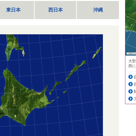
東日本
西日本
沖縄
大型
西に