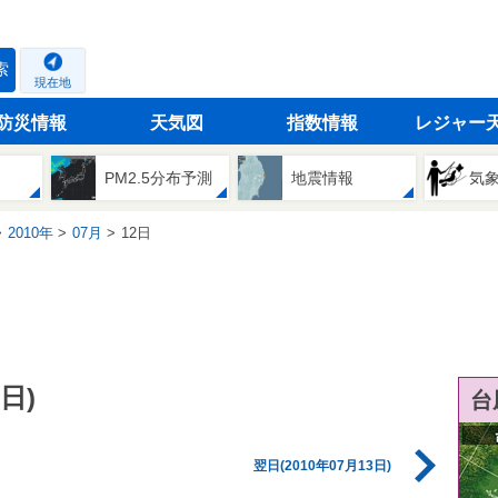
索
現在地
防災情報
天気図
指数情報
レジャー
PM2.5分布予測
地震情報
気
2010年
07月
12日
日)
台
翌日(2010年07月13日)