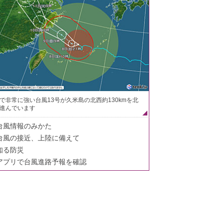
で非常に強い台風13号が久米島の北西約130kmを北
進んでいます
台風情報のみかた
台風の接近、上陸に備えて
知る防災
アプリで台風進路予報を確認