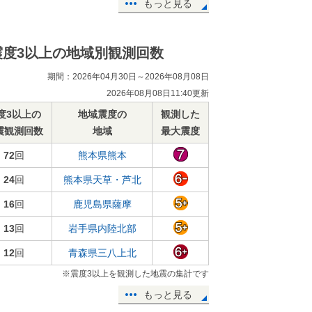
もっと見る
震度3以上の地域別観測回数
期間：2026年04月30日～2026年08月08日
2026年08月08日11:40更新
度3以上の
地域震度の
観測した
震観測回数
地域
最大震度
72
回
熊本県熊本
24
回
熊本県天草・芦北
16
回
鹿児島県薩摩
13
回
岩手県内陸北部
12
回
青森県三八上北
※震度3以上を観測した地震の集計です
もっと見る