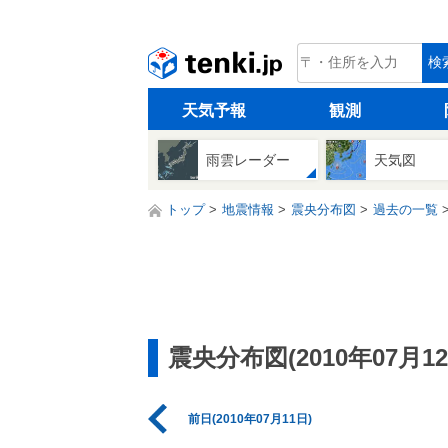
tenki.jp
検
天気予報
観測
雨雲レーダー
天気図
トップ
地震情報
震央分布図
過去の一覧
震央分布図(2010年07月12
前日(2010年07月11日)