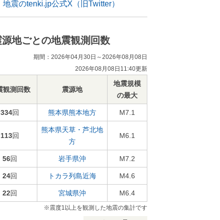
地震のtenki.jp公式X（旧Twitter）
震源地ごとの地震観測回数
期間：2026年04月30日～2026年08月08日
2026年08月08日11:40更新
地震規模
震観測回数
震源地
の最大
334
回
熊本県熊本地方
M7.1
熊本県天草・芦北地
113
回
M6.1
方
56
回
岩手県沖
M7.2
24
回
トカラ列島近海
M4.6
22
回
宮城県沖
M6.4
※震度1以上を観測した地震の集計です