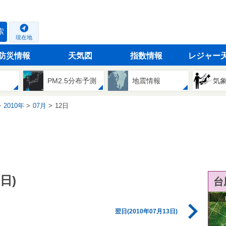
索
現在地
防災情報
天気図
指数情報
レジャー
PM2.5分布予測
地震情報
気
2010年
07月
12日
日)
台
翌日(2010年07月13日)