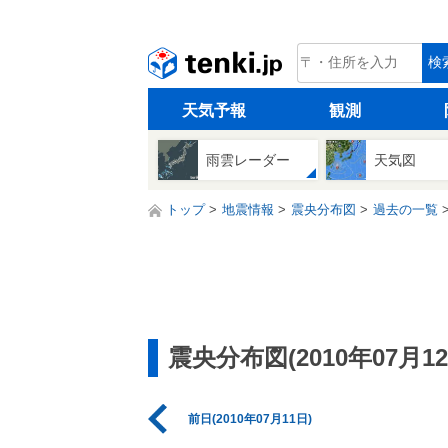
tenki.jp
検
天気予報
観測
雨雲レーダー
天気図
トップ
地震情報
震央分布図
過去の一覧
震央分布図(2010年07月12
前日(2010年07月11日)