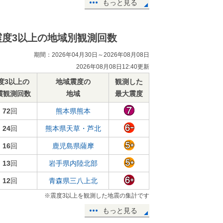
もっと見る
震度3以上の地域別観測回数
期間：2026年04月30日～2026年08月08日
2026年08月08日12:40更新
度3以上の
地域震度の
観測した
震観測回数
地域
最大震度
72
回
熊本県熊本
24
回
熊本県天草・芦北
16
回
鹿児島県薩摩
13
回
岩手県内陸北部
12
回
青森県三八上北
※震度3以上を観測した地震の集計です
もっと見る