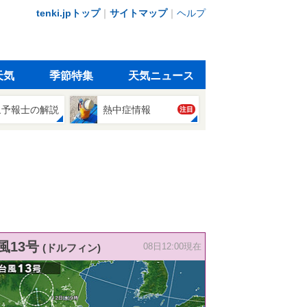
tenki.jpトップ
｜
サイトマップ
｜
ヘルプ
天気
季節特集
天気ニュース
象予報士の解説
熱中症情報
注目
風13号
(ドルフィン)
08日12:00現在