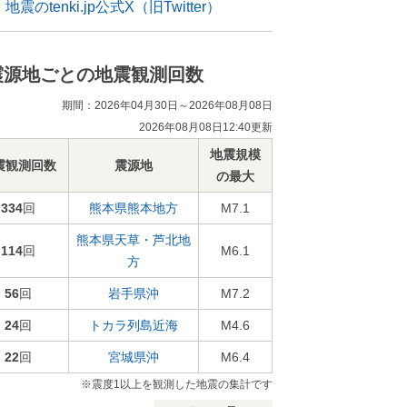
地震のtenki.jp公式X（旧Twitter）
震源地ごとの地震観測回数
期間：2026年04月30日～2026年08月08日
2026年08月08日12:40更新
地震規模
震観測回数
震源地
の最大
334
回
熊本県熊本地方
M7.1
熊本県天草・芦北地
114
回
M6.1
方
56
回
岩手県沖
M7.2
24
回
トカラ列島近海
M4.6
22
回
宮城県沖
M6.4
※震度1以上を観測した地震の集計です