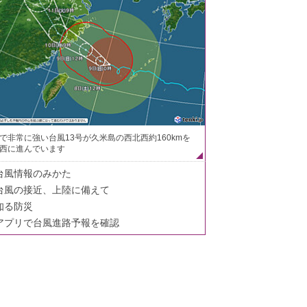
で非常に強い台風13号が久米島の西北西約160kmを
西に進んでいます
台風情報のみかた
台風の接近、上陸に備えて
知る防災
アプリで台風進路予報を確認