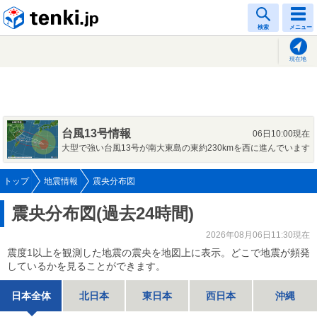
tenki.jp
検索
メニュー
現在地
台風13号情報
06日10:00現在
大型で強い台風13号が南大東島の東約230kmを西に進んでいます
トップ
地震情報
震央分布図
震央分布図(過去24時間)
2026年08月06日11:30現在
震度1以上を観測した地震の震央を地図上に表示。どこで地震が頻発
しているかを見ることができます。
日本全体
北日本
東日本
西日本
沖縄