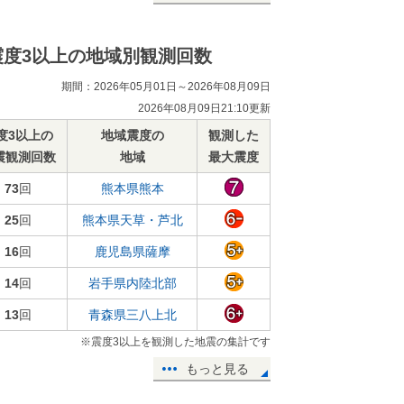
震度3以上の地域別観測回数
期間：2026年05月01日～2026年08月09日
2026年08月09日21:10更新
度3以上の
地域震度の
観測した
震観測回数
地域
最大震度
73
回
熊本県熊本
25
回
熊本県天草・芦北
16
回
鹿児島県薩摩
14
回
岩手県内陸北部
13
回
青森県三八上北
※震度3以上を観測した地震の集計です
もっと見る