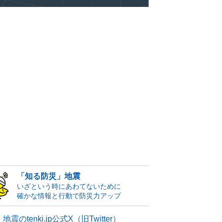
「知る防災」地震
いざという時にあわてないために
確かな情報と行動で防災力アップ
地震のtenki.jp公式X（旧Twitter）