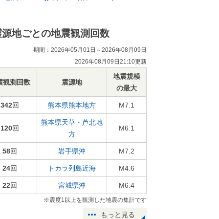
震源地ごとの地震観測回数
期間：2026年05月01日～2026年08月09日
2026年08月09日21:10更新
地震規模
震観測回数
震源地
の最大
342
回
熊本県熊本地方
M7.1
熊本県天草・芦北地
120
回
M6.1
方
58
回
岩手県沖
M7.2
24
回
トカラ列島近海
M4.6
22
回
宮城県沖
M6.4
※震度1以上を観測した地震の集計です
もっと見る