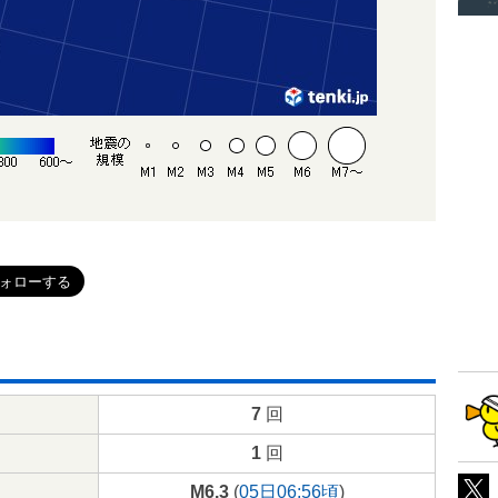
7
回
1
回
M6.3
(
05日06:56頃
)