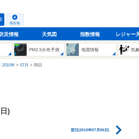
索
現在地
防災情報
天気図
指数情報
レジャー
PM2.5分布予測
地震情報
気
2010年
07月
05日
日)
翌日(2010年07月06日)