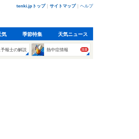
tenki.jpトップ
｜
サイトマップ
｜
ヘルプ
天気
季節特集
天気ニュース
象予報士の解説
熱中症情報
注目