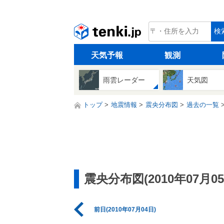
tenki.jp
検
天気予報
観測
雨雲レーダー
天気図
トップ
地震情報
震央分布図
過去の一覧
震央分布図(2010年07月05
前日(2010年07月04日)