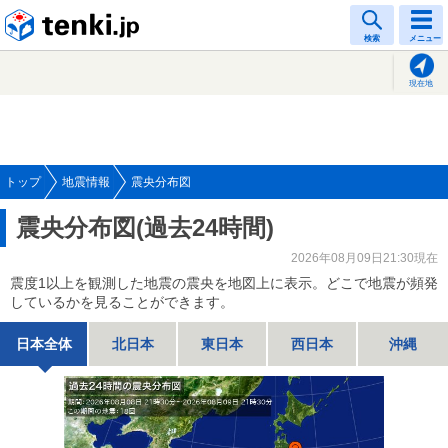
tenki.jp
検索
メニュー
現在地
トップ
地震情報
震央分布図
震央分布図(過去24時間)
2026年08月09日21:30現在
震度1以上を観測した地震の震央を地図上に表示。どこで地震が頻発
しているかを見ることができます。
日本全体
北日本
東日本
西日本
沖縄