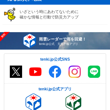
いざという時にあわてないために
確かな情報と行動で防災力アップ
雨雲レーダーで雨を回避！
tenki.jp公式 天気予報アプリ
tenki.jp公式SNS
tenki.jp公式アプリ