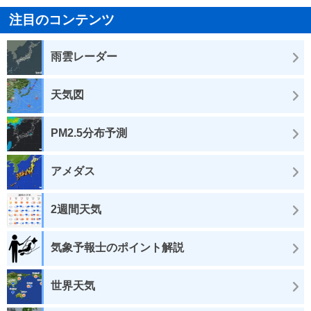
注目のコンテンツ
雨雲レーダー
天気図
PM2.5分布予測
アメダス
2週間天気
気象予報士のポイント解説
世界天気