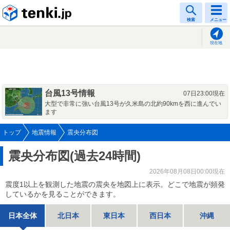
tenki.jp
検索
メニュー
現在地
台風13号情報
07日23:00現在
大型で非常に強い台風13号が久米島の北約90kmを西に進んでい
ます
トップ
地震情報
震央分布図
震央分布図(過去24時間)
2026年08月08日00:00現在
震度1以上を観測した地震の震央を地図上に表示。どこで地震が頻発
しているかを見ることができます。
日本全体
北日本
東日本
西日本
沖縄