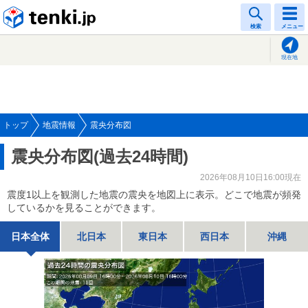
tenki.jp
検索
メニュー
現在地
トップ
地震情報
震央分布図
震央分布図(過去24時間)
2026年08月10日16:00現在
震度1以上を観測した地震の震央を地図上に表示。どこで地震が頻発
しているかを見ることができます。
日本全体
北日本
東日本
西日本
沖縄