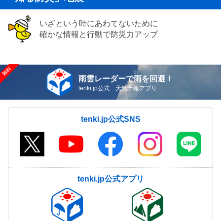
いざという時にあわてないために
確かな情報と行動で防災力アップ
雨雲レーダーで雨を回避！
tenki.jp公式 天気予報アプリ
tenki.jp公式SNS
tenki.jp公式アプリ