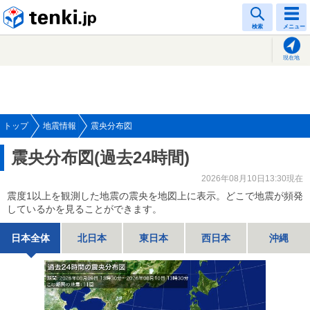
tenki.jp
検索
メニュー
現在地
トップ
地震情報
震央分布図
震央分布図(過去24時間)
2026年08月10日13:30現在
震度1以上を観測した地震の震央を地図上に表示。どこで地震が頻発
しているかを見ることができます。
日本全体
北日本
東日本
西日本
沖縄