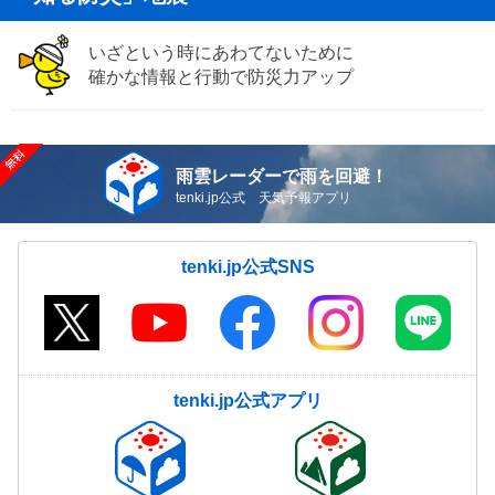
いざという時にあわてないために
確かな情報と行動で防災力アップ
雨雲レーダーで雨を回避！
tenki.jp公式 天気予報アプリ
tenki.jp公式SNS
tenki.jp公式アプリ