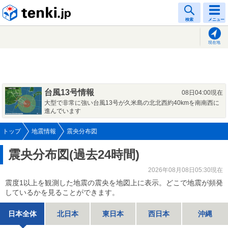
tenki.jp
検索
メニュー
現在地
台風13号情報
08日04:00現在
大型で非常に強い台風13号が久米島の北北西約40kmを南南西に
進んでいます
トップ
地震情報
震央分布図
震央分布図(過去24時間)
2026年08月08日05:30現在
震度1以上を観測した地震の震央を地図上に表示。どこで地震が頻発
しているかを見ることができます。
日本全体
北日本
東日本
西日本
沖縄