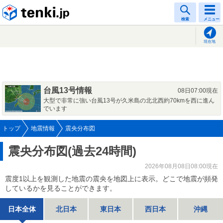
tenki.jp
検索
メニュー
現在地
台風13号情報
08日07:00現在
大型で非常に強い台風13号が久米島の北北西約70kmを西に進ん
でいます
トップ
地震情報
震央分布図
震央分布図(過去24時間)
2026年08月08日08:00現在
震度1以上を観測した地震の震央を地図上に表示。どこで地震が頻発
しているかを見ることができます。
日本全体
北日本
東日本
西日本
沖縄