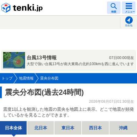
tenki.jp
検索
メニュー
現在地
台風13号情報
07日00:00現在
大型で強い台風13号が南大東島の北約100kmを西に進んでいます
トップ
地震情報
震央分布図
震央分布図(過去24時間)
2026年08月07日01:30現在
震度1以上を観測した地震の震央を地図上に表示。どこで地震が頻発
しているかを見ることができます。
日本全体
北日本
東日本
西日本
沖縄