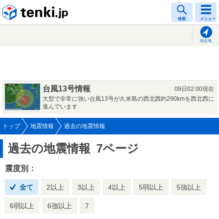
tenki.jp
検索
メニュー
現在地
台風13号情報
09日02:00現在
大型で非常に強い台風13号が久米島の西北西約290kmを西北西に
進んでいます
トップ
地震情報
過去の地震情報
過去の地震情報
7ページ
震度別：
全て
2以上
3以上
4以上
5弱以上
5強以上
6弱以上
6強以上
7