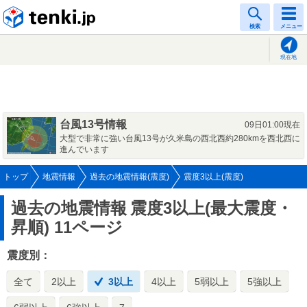
tenki.jp
検索
メニュー
現在地
台風13号情報
09日01:00現在
大型で非常に強い台風13号が久米島の西北西約280kmを西北西に
進んでいます
トップ
地震情報
過去の地震情報(震度)
震度3以上(震度)
過去の地震情報
震度3以上(最大震度・
昇順) 11ページ
震度別：
全て
2以上
3以上
4以上
5弱以上
5強以上