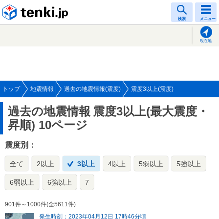
tenki.jp
検索
メニュー
現在地
トップ
地震情報
過去の地震情報(震度)
震度3以上(震度)
過去の地震情報
震度3以上(最大震度・
昇順) 10ページ
震度別：
全て
2以上
3以上
4以上
5弱以上
5強以上
6弱以上
6強以上
7
901件～1000件(全5611件)
発生時刻：2023年04月12日 17時46分頃