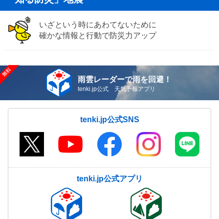
いざという時にあわてないために
確かな情報と行動で防災力アップ
雨雲レーダーで雨を回避！
tenki.jp公式 天気予報アプリ
tenki.jp公式SNS
tenki.jp公式アプリ