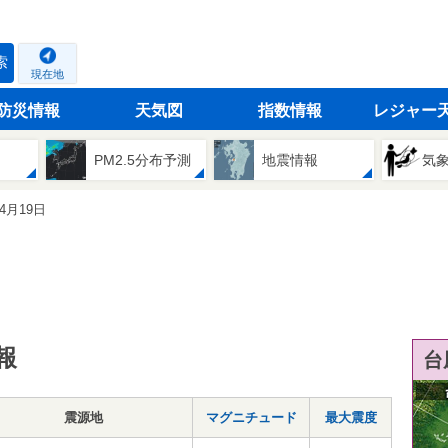
索
現在地
防災情報
天気図
指数情報
レジャー
PM2.5分布予測
地震情報
気
04月19日
報
台
震源地
マグニチュード
最大震度