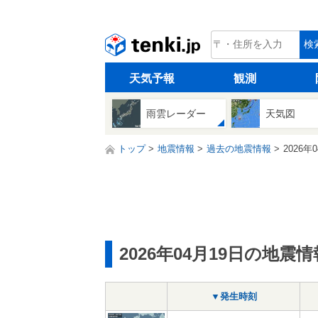
tenki.jp
検
天気予報
観測
雨雲レーダー
天気図
トップ
地震情報
過去の地震情報
2026年
2026年04月19日の地震情
▼発生時刻