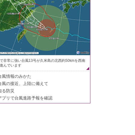
で非常に強い台風13号が久米島の北西約50kmを西南
進んでいます
台風情報のみかた
台風の接近、上陸に備えて
知る防災
アプリで台風進路予報を確認