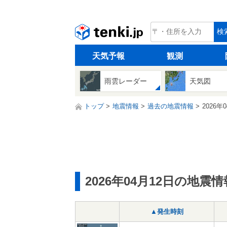
tenki.jp
検
天気予報
観測
雨雲レーダー
天気図
トップ
地震情報
過去の地震情報
2026年
2026年04月12日の地震情
▲発生時刻