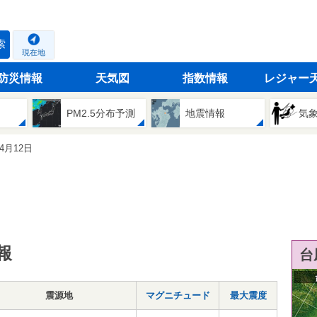
索
現在地
防災情報
天気図
指数情報
レジャー
PM2.5分布予測
地震情報
気
04月12日
報
台
震源地
マグニチュード
最大震度