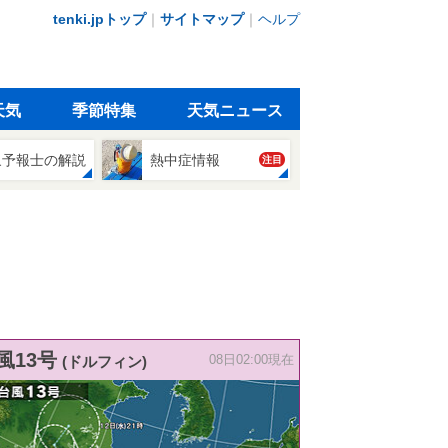
tenki.jpトップ
｜
サイトマップ
｜
ヘルプ
天気
季節特集
天気ニュース
象予報士の解説
熱中症情報
注目
風13号
(ドルフィン)
08日02:00現在