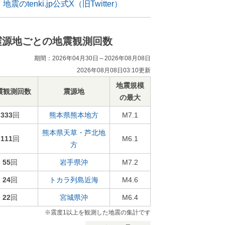
地震のtenki.jp公式X（旧Twitter）
震源地ごとの地震観測回数
期間：2026年04月30日～2026年08月08日
2026年08月08日03:10更新
地震規模
震観測回数
震源地
の最大
333
回
熊本県熊本地方
M7.1
熊本県天草・芦北地
111
回
M6.1
方
55
回
岩手県沖
M7.2
24
回
トカラ列島近海
M4.6
22
回
宮城県沖
M6.4
※震度1以上を観測した地震の集計です