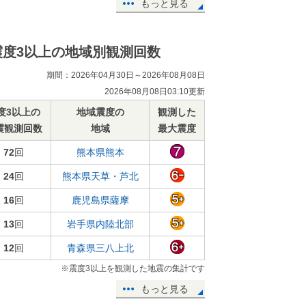
もっと見る
震度3以上の地域別観測回数
期間：2026年04月30日～2026年08月08日
2026年08月08日03:10更新
度3以上の
地域震度の
観測した
震観測回数
地域
最大震度
72
回
熊本県熊本
24
回
熊本県天草・芦北
16
回
鹿児島県薩摩
13
回
岩手県内陸北部
12
回
青森県三八上北
※震度3以上を観測した地震の集計です
もっと見る