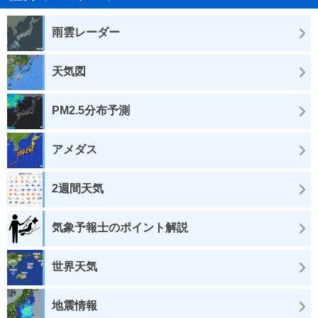
雨雲レーダー
天気図
PM2.5分布予測
アメダス
2週間天気
気象予報士のポイント解説
世界天気
地震情報