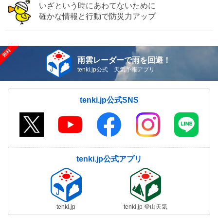
いざという時にあわてないために
確かな情報と行動で防災力アップ
雨雲レーダーで雨を回避！
tenki.jp公式 天気予報アプリ
tenki.jp公式SNS
tenki.jp公式アプリ
tenki.jp
tenki.jp 登山天気