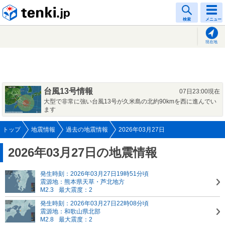
tenki.jp
検索
メニュー
現在地
台風13号情報
07日23:00現在
大型で非常に強い台風13号が久米島の北約90kmを西に進んでい
ます
トップ
地震情報
過去の地震情報
2026年03月27日
2026年03月27日の地震情報
発生時刻：2026年03月27日19時51分頃
震源地：熊本県天草・芦北地方
M2.3
最大震度：2
発生時刻：2026年03月27日22時08分頃
震源地：和歌山県北部
M2.8
最大震度：2