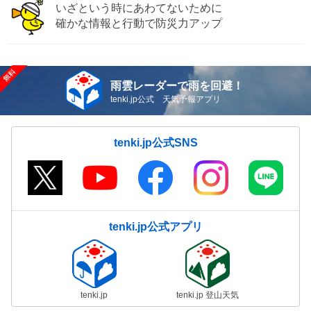
いざという時にあわてないために
確かな情報と行動で防災力アップ
雨雲レーダーで雨を回避！
tenki.jp公式 天気予報アプリ
tenki.jp公式SNS
tenki.jp公式アプリ
tenki.jp
tenki.jp 登山天気