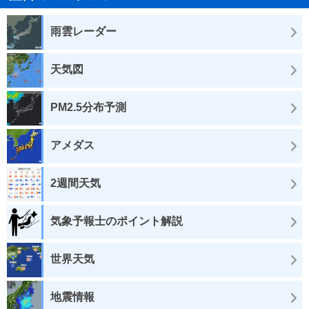
雨雲レーダー
天気図
PM2.5分布予測
アメダス
2週間天気
気象予報士のポイント解説
世界天気
地震情報