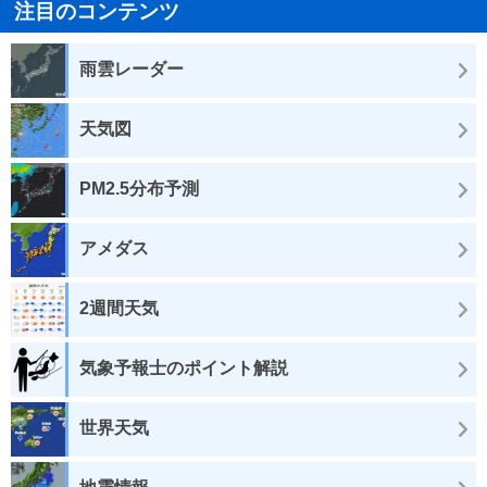
注目のコンテンツ
雨雲レーダー
天気図
PM2.5分布予測
アメダス
2週間天気
気象予報士のポイント解説
世界天気