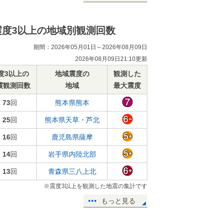
震度3以上の地域別観測回数
期間：2026年05月01日～2026年08月09日
2026年08月09日21:10更新
度3以上の
地域震度の
観測した
震観測回数
地域
最大震度
73
回
熊本県熊本
25
回
熊本県天草・芦北
16
回
鹿児島県薩摩
14
回
岩手県内陸北部
13
回
青森県三八上北
※震度3以上を観測した地震の集計です
もっと見る