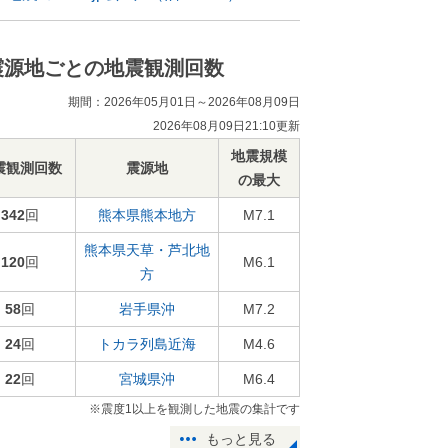
震源地ごとの地震観測回数
期間：2026年05月01日～2026年08月09日
2026年08月09日21:10更新
地震規模
震観測回数
震源地
の最大
342
回
熊本県熊本地方
M7.1
熊本県天草・芦北地
120
回
M6.1
方
58
回
岩手県沖
M7.2
24
回
トカラ列島近海
M4.6
22
回
宮城県沖
M6.4
※震度1以上を観測した地震の集計です
もっと見る