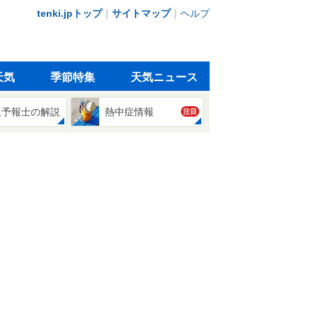
tenki.jpトップ
｜
サイトマップ
｜
ヘルプ
天気
季節特集
天気ニュース
象予報士の解説
熱中症情報
注目