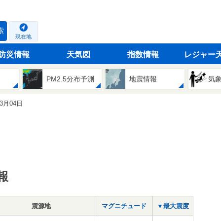
索
現在地
防災情報
天気図
指数情報
レジャー
PM2.5分布予測
地震情報
気
03月04日
報
震源地
マグニチュード
▼最大震度