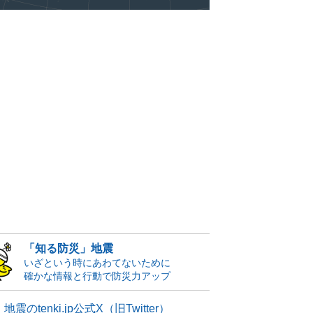
「知る防災」地震
いざという時にあわてないために
確かな情報と行動で防災力アップ
地震のtenki.jp公式X（旧Twitter）