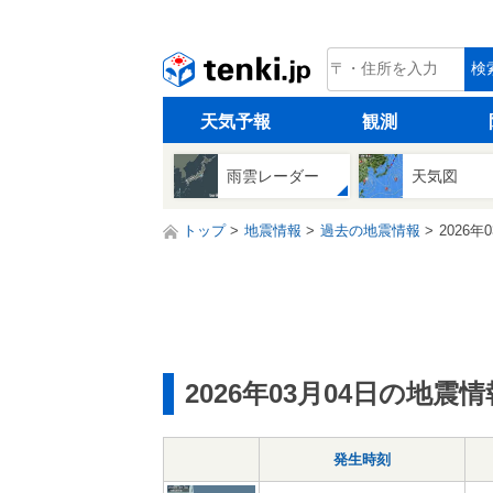
tenki.jp
検
天気予報
観測
雨雲レーダー
天気図
トップ
地震情報
過去の地震情報
2026年
2026年03月04日の地震情
発生時刻