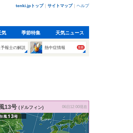
tenki.jpトップ
｜
サイトマップ
｜
ヘルプ
天気
季節特集
天気ニュース
象予報士の解説
熱中症情報
注目
風13号
(ドルフィン)
06日12:00現在