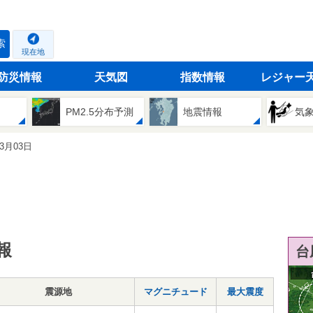
索
現在地
防災情報
天気図
指数情報
レジャー
PM2.5分布予測
地震情報
気
03月03日
報
台
震源地
マグニチュード
最大震度