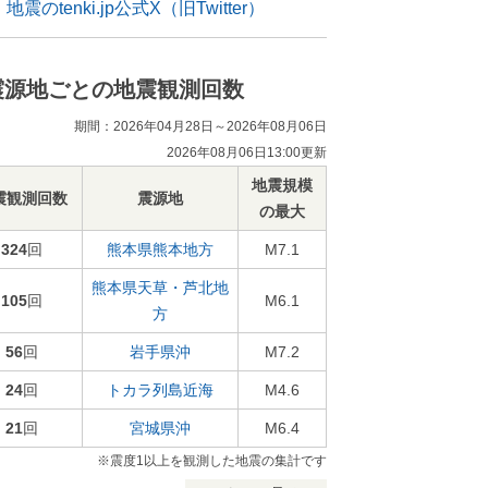
地震のtenki.jp公式X（旧Twitter）
震源地ごとの地震観測回数
期間：2026年04月28日～2026年08月06日
2026年08月06日13:00更新
地震規模
震観測回数
震源地
の最大
324
回
熊本県熊本地方
M7.1
熊本県天草・芦北地
105
回
M6.1
方
56
回
岩手県沖
M7.2
24
回
トカラ列島近海
M4.6
21
回
宮城県沖
M6.4
※震度1以上を観測した地震の集計です