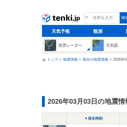
tenki.jp
検
天気予報
観測
雨雲レーダー
天気図
トップ
地震情報
過去の地震情報
2026年
2026年03月03日の地震情
▼発生時刻