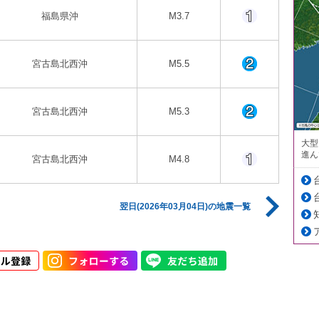
福島県沖
M3.7
宮古島北西沖
M5.5
宮古島北西沖
M5.3
大型
進ん
宮古島北西沖
M4.8
翌日(2026年03月04日)の地震一覧