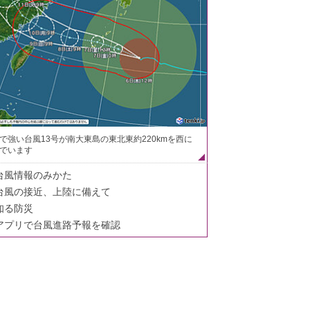
で強い台風13号が南大東島の東北東約220kmを西に
でいます
台風情報のみかた
台風の接近、上陸に備えて
知る防災
アプリで台風進路予報を確認