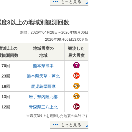
もっと見る
震度3以上の地域別観測回数
期間：2026年04月28日～2026年08月06日
2026年08月06日13:00更新
度3以上の
地域震度の
観測した
震観測回数
地域
最大震度
70
回
熊本県熊本
23
回
熊本県天草・芦北
16
回
鹿児島県薩摩
13
回
岩手県内陸北部
12
回
青森県三八上北
※震度3以上を観測した地震の集計です
もっと見る