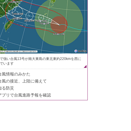
で強い台風13号が南大東島の東北東約220kmを西に
でいます
台風情報のみかた
台風の接近、上陸に備えて
知る防災
アプリで台風進路予報を確認