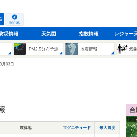
索
現在地
防災情報
天気図
指数情報
レジャー
PM2.5分布予測
地震情報
気
03月03日
報
台
震源地
マグニチュード
最大震度