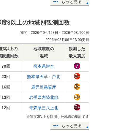
もっと見る
震度3以上の地域別観測回数
期間：2026年04月28日～2026年08月06日
2026年08月06日13:00更新
度3以上の
地域震度の
観測した
震観測回数
地域
最大震度
70
回
熊本県熊本
23
回
熊本県天草・芦北
16
回
鹿児島県薩摩
13
回
岩手県内陸北部
12
回
青森県三八上北
※震度3以上を観測した地震の集計です
もっと見る