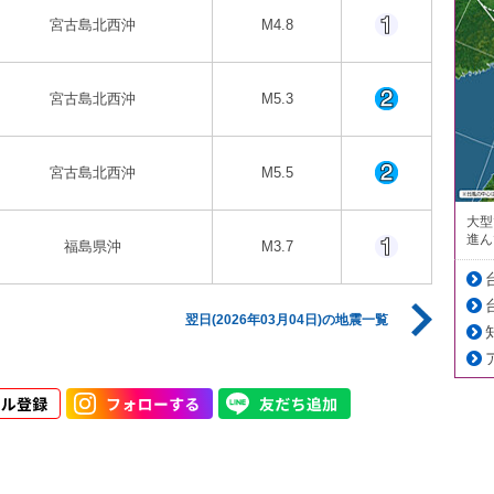
宮古島北西沖
M4.8
宮古島北西沖
M5.3
宮古島北西沖
M5.5
大型
進ん
福島県沖
M3.7
翌日(2026年03月04日)の地震一覧