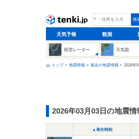
tenki.jp
検
天気予報
観測
雨雲レーダー
天気図
トップ
地震情報
過去の地震情報
2026年
2026年03月03日の地震情
▲発生時刻