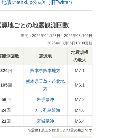
地震のtenki.jp公式X（旧Twitter）
震源地ごとの地震観測回数
期間：2026年04月28日～2026年08月06日
2026年08月06日13:00更新
地震規模
震観測回数
震源地
の最大
324
回
熊本県熊本地方
M7.1
熊本県天草・芦北地
105
回
M6.1
方
56
回
岩手県沖
M7.2
24
回
トカラ列島近海
M4.6
21
回
宮城県沖
M6.4
※震度1以上を観測した地震の集計です