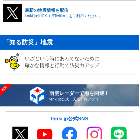
最新の地震情報を配信
tenki.jp公式X（旧Twitter）をご利用ください。
「知る防災」地震
いざという時にあわてないために
確かな情報と行動で防災力アップ
雨雲レーダーで雨を回避！
tenki.jp公式 天気予報アプリ
tenki.jp公式SNS