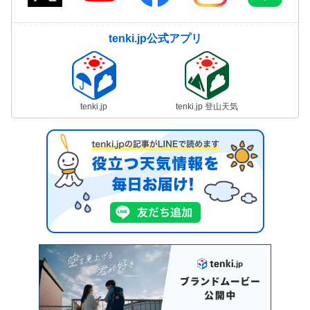
tenki.jp公式アプリ
tenki.jp
tenki.jp 登山天気