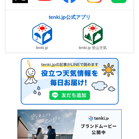
tenki.jp公式アプリ
tenki.jp
tenki.jp 登山天気