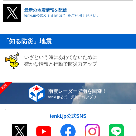
最新の地震情報を配信
tenki.jp公式X（旧Twitter）をご利用ください。
「知る防災」地震
いざという時にあわてないために
確かな情報と行動で防災力アップ
雨雲レーダーで雨を回避！
tenki.jp公式 天気予報アプリ
tenki.jp公式SNS