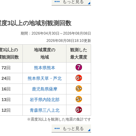
もっと見る
震度3以上の地域別観測回数
期間：2026年04月30日～2026年08月08日
2026年08月08日18:10更新
度3以上の
地域震度の
観測した
震観測回数
地域
最大震度
72
回
熊本県熊本
24
回
熊本県天草・芦北
16
回
鹿児島県薩摩
13
回
岩手県内陸北部
12
回
青森県三八上北
※震度3以上を観測した地震の集計です
もっと見る