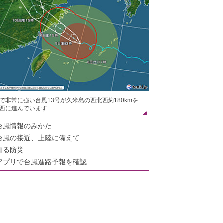
で非常に強い台風13号が久米島の西北西約180kmを
西に進んでいます
台風情報のみかた
台風の接近、上陸に備えて
知る防災
アプリで台風進路予報を確認