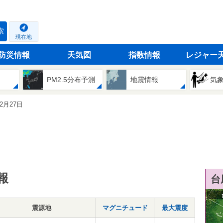
索
現在地
防災情報
天気図
指数情報
レジャー
PM2.5分布予測
地震情報
気
02月27日
報
台
震源地
マグニチュード
最大震度