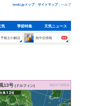
tenki.jpトップ
｜
サイトマップ
｜
ヘルプ
天気
季節特集
天気ニュース
象予報士の解説
熱中症情報
注目
風13号
(ドルフィン)
08日17:00現在