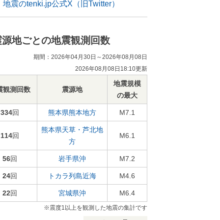
地震のtenki.jp公式X（旧Twitter）
震源地ごとの地震観測回数
期間：2026年04月30日～2026年08月08日
2026年08月08日18:10更新
地震規模
震観測回数
震源地
の最大
334
回
熊本県熊本地方
M7.1
熊本県天草・芦北地
114
回
M6.1
方
56
回
岩手県沖
M7.2
24
回
トカラ列島近海
M4.6
22
回
宮城県沖
M6.4
※震度1以上を観測した地震の集計です