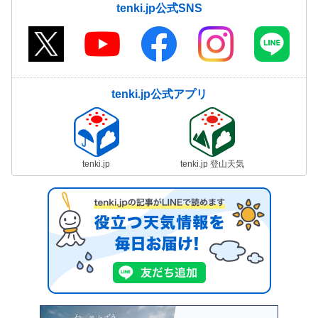
tenki.jp公式SNS
tenki.jp公式アプリ
tenki.jp
tenki.jp 登山天気