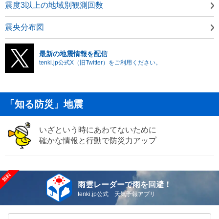
震度3以上の地域別観測回数
震央分布図
最新の地震情報を配信
tenki.jp公式X（旧Twitter）をご利用ください。
「知る防災」地震
いざという時にあわてないために
確かな情報と行動で防災力アップ
雨雲レーダーで雨を回避！
tenki.jp公式 天気予報アプリ