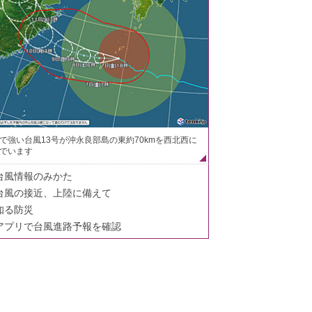
で強い台風13号が沖永良部島の東約70kmを西北西に
でいます
台風情報のみかた
台風の接近、上陸に備えて
知る防災
アプリで台風進路予報を確認