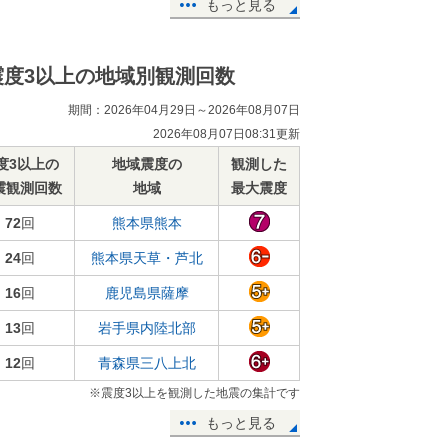
もっと見る
震度3以上の地域別観測回数
期間：2026年04月29日～2026年08月07日
2026年08月07日08:31更新
度3以上の
地域震度の
観測した
震観測回数
地域
最大震度
72
回
熊本県熊本
24
回
熊本県天草・芦北
16
回
鹿児島県薩摩
13
回
岩手県内陸北部
12
回
青森県三八上北
※震度3以上を観測した地震の集計です
もっと見る