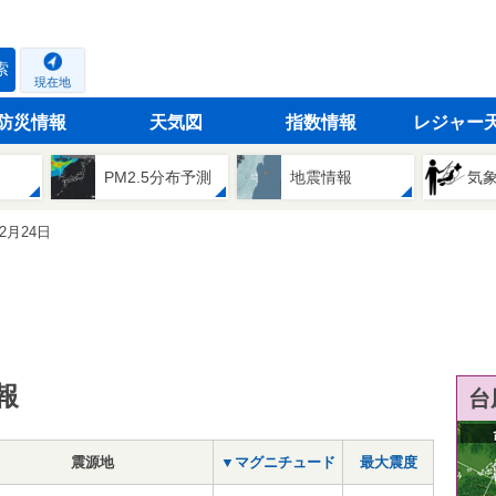
索
現在地
防災情報
天気図
指数情報
レジャー
PM2.5分布予測
地震情報
気
02月24日
報
台
震源地
▼マグニチュード
最大震度