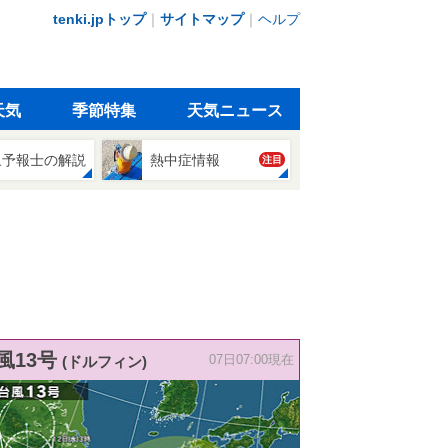
tenki.jpトップ
｜
サイトマップ
｜
ヘルプ
天気
季節特集
天気ニュース
象予報士の解説
熱中症情報
注目
風13号
(ドルフィン)
07日07:00現在