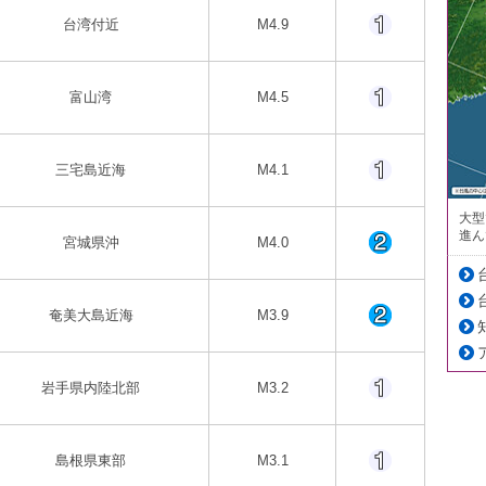
台湾付近
M4.9
富山湾
M4.5
三宅島近海
M4.1
大型
進ん
宮城県沖
M4.0
奄美大島近海
M3.9
岩手県内陸北部
M3.2
島根県東部
M3.1