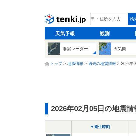
tenki.jp
検
天気予報
観測
雨雲レーダー
天気図
トップ
地震情報
過去の地震情報
2026年
2026年02月05日の地震情
▼発生時刻