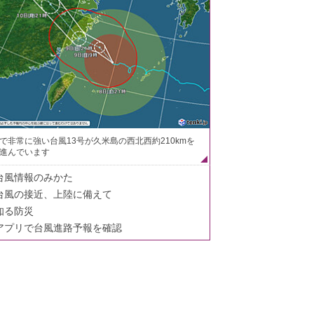
で非常に強い台風13号が久米島の西北西約210kmを
進んでいます
台風情報のみかた
台風の接近、上陸に備えて
知る防災
アプリで台風進路予報を確認