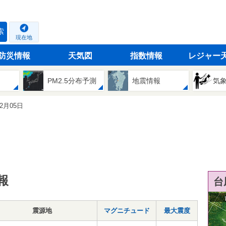
索
現在地
防災情報
天気図
指数情報
レジャー
PM2.5分布予測
地震情報
気
02月05日
報
台
震源地
マグニチュード
最大震度