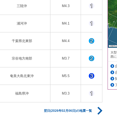
三陸沖
M4.3
浦河沖
M4.1
千葉県北東部
M4.4
大型
西に
宗谷地方南部
M3.7
奄美大島北東沖
M5.5
福島県沖
M3.3
翌日(2026年02月06日)の地震一覧