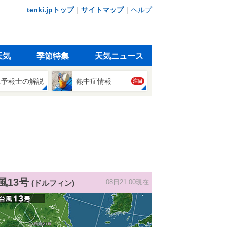
tenki.jpトップ
｜
サイトマップ
｜
ヘルプ
天気
季節特集
天気ニュース
象予報士の解説
熱中症情報
注目
風13号
(ドルフィン)
08日21:00現在