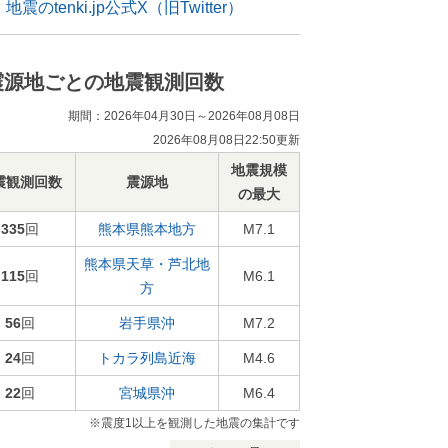
地震のtenki.jp公式X（旧Twitter）
震源地ごとの地震観測回数
期間：2026年04月30日～2026年08月08日
2026年08月08日22:50更新
地震規模
震観測回数
震源地
の最大
335
回
熊本県熊本地方
M7.1
熊本県天草・芦北地
115
回
M6.1
方
56
回
岩手県沖
M7.2
24
回
トカラ列島近海
M4.6
22
回
宮城県沖
M6.4
※震度1以上を観測した地震の集計です