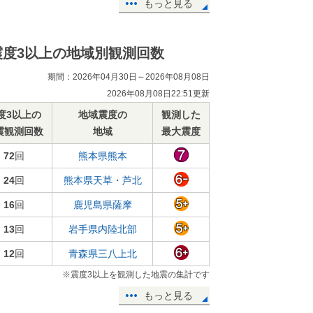
もっと見る
震度3以上の地域別観測回数
期間：2026年04月30日～2026年08月08日
2026年08月08日22:51更新
度3以上の
地域震度の
観測した
震観測回数
地域
最大震度
72
回
熊本県熊本
24
回
熊本県天草・芦北
16
回
鹿児島県薩摩
13
回
岩手県内陸北部
12
回
青森県三八上北
※震度3以上を観測した地震の集計です
もっと見る