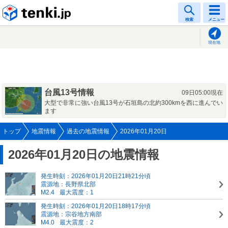
tenki.jp
検索
メニュー
現在地
台風13号情報
09日05:00現在
大型で非常に強い台風13号が石垣島の北約300kmを西に進んでい
ます
トップ
地震情報
過去の地震情報
2026年01月20日
2026年01月20日の地震情報
発生時刻：2026年01月20日21時21分頃
震源地：長野県北部
M2.4
最大震度：1
発生時刻：2026年01月20日18時17分頃
震源地：宗谷地方南部
M4.0
最大震度：2