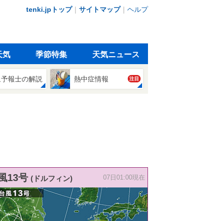
tenki.jpトップ
｜
サイトマップ
｜
ヘルプ
天気
季節特集
天気ニュース
象予報士の解説
熱中症情報
注目
風13号
(ドルフィン)
07日01:00現在