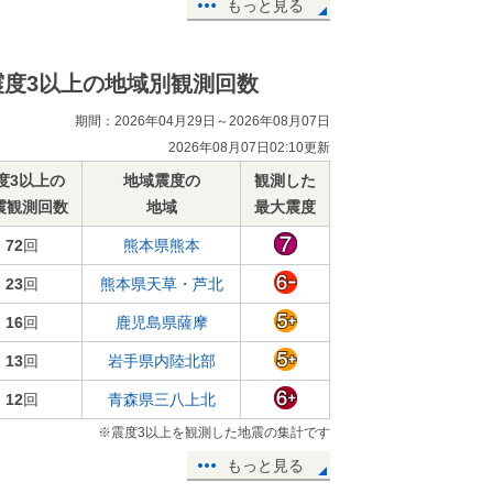
もっと見る
震度3以上の地域別観測回数
期間：2026年04月29日～2026年08月07日
2026年08月07日02:10更新
度3以上の
地域震度の
観測した
震観測回数
地域
最大震度
72
回
熊本県熊本
23
回
熊本県天草・芦北
16
回
鹿児島県薩摩
13
回
岩手県内陸北部
12
回
青森県三八上北
※震度3以上を観測した地震の集計です
もっと見る