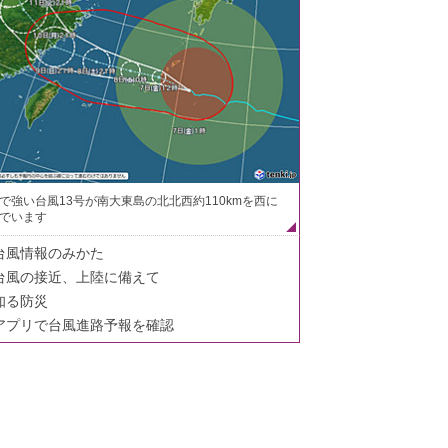
で強い台風13号が南大東島の北北西約110kmを西に
でいます
台風情報のみかた
台風の接近、上陸に備えて
知る防災
アプリで台風進路予報を確認