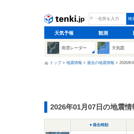
tenki.jp
検
天気予報
観測
雨雲レーダー
天気図
トップ
地震情報
過去の地震情報
2026年
2026年01月07日の地震情
▼発生時刻