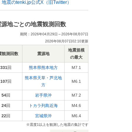
地震のtenki.jp公式X（旧Twitter）
震源地ごとの地震観測回数
期間：2026年04月29日～2026年08月07日
2026年08月07日02:10更新
地震規模
震観測回数
震源地
の最大
331
回
熊本県熊本地方
M7.1
熊本県天草・芦北地
107
回
M6.1
方
54
回
岩手県沖
M7.2
24
回
トカラ列島近海
M4.6
22
回
宮城県沖
M6.4
※震度1以上を観測した地震の集計です