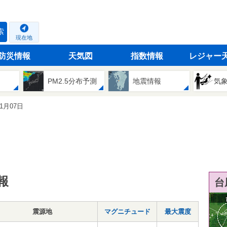
索
現在地
防災情報
天気図
指数情報
レジャー
PM2.5分布予測
地震情報
気
01月07日
報
台
震源地
マグニチュード
最大震度