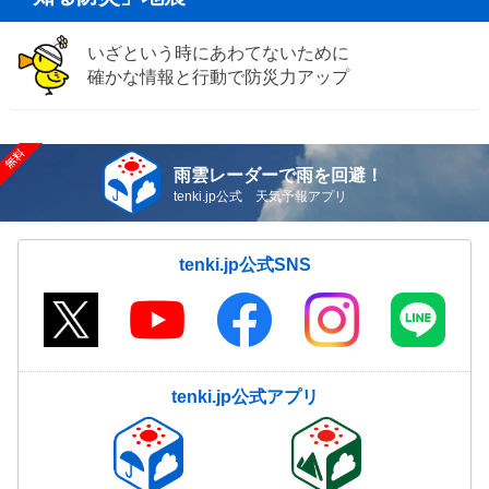
いざという時にあわてないために
確かな情報と行動で防災力アップ
雨雲レーダーで雨を回避！
tenki.jp公式 天気予報アプリ
tenki.jp公式SNS
tenki.jp公式アプリ