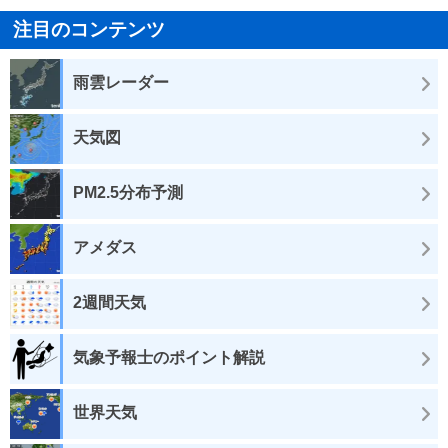
注目のコンテンツ
雨雲レーダー
天気図
PM2.5分布予測
アメダス
2週間天気
気象予報士のポイント解説
世界天気