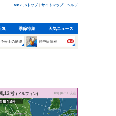
tenki.jpトップ
｜
サイトマップ
｜
ヘルプ
天気
季節特集
天気ニュース
象予報士の解説
熱中症情報
注目
風13号
(ドルフィン)
08日07:00現在