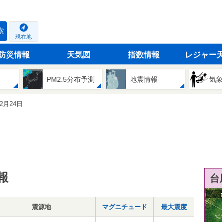
索
現在地
防災情報
天気図
指数情報
レジャー
PM2.5分布予測
地震情報
気
12月24日
報
台
震源地
マグニチュード
最大震度