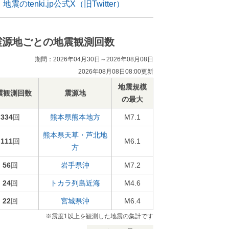
地震のtenki.jp公式X（旧Twitter）
震源地ごとの地震観測回数
期間：2026年04月30日～2026年08月08日
2026年08月08日08:00更新
地震規模
震観測回数
震源地
の最大
334
回
熊本県熊本地方
M7.1
熊本県天草・芦北地
111
回
M6.1
方
56
回
岩手県沖
M7.2
24
回
トカラ列島近海
M4.6
22
回
宮城県沖
M6.4
※震度1以上を観測した地震の集計です