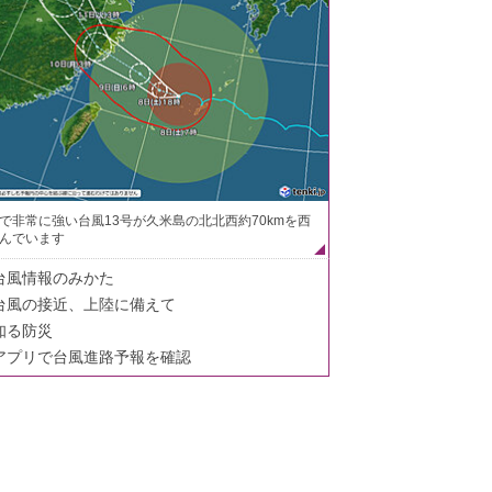
で非常に強い台風13号が久米島の北北西約70kmを西
んでいます
台風情報のみかた
台風の接近、上陸に備えて
知る防災
アプリで台風進路予報を確認