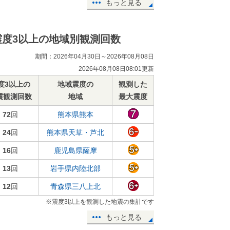
もっと見る
震度3以上の地域別観測回数
期間：2026年04月30日～2026年08月08日
2026年08月08日08:01更新
度3以上の
地域震度の
観測した
震観測回数
地域
最大震度
72
回
熊本県熊本
24
回
熊本県天草・芦北
16
回
鹿児島県薩摩
13
回
岩手県内陸北部
12
回
青森県三八上北
※震度3以上を観測した地震の集計です
もっと見る