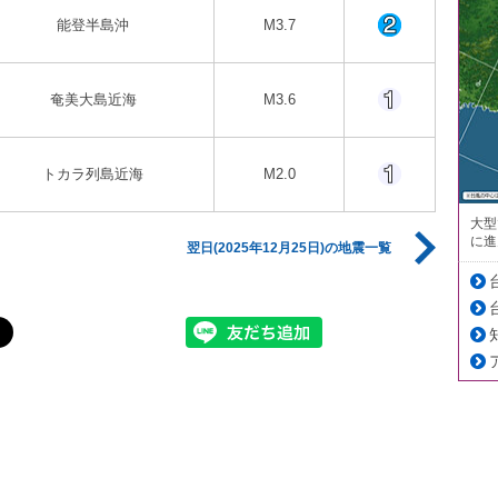
能登半島沖
M3.7
奄美大島近海
M3.6
トカラ列島近海
M2.0
大型
に進
翌日(2025年12月25日)の地震一覧