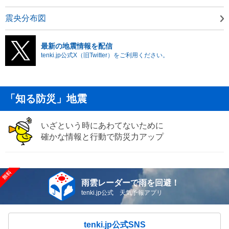
震央分布図
最新の地震情報を配信
tenki.jp公式X（旧Twitter）をご利用ください。
「知る防災」地震
いざという時にあわてないために
確かな情報と行動で防災力アップ
雨雲レーダーで雨を回避！
tenki.jp公式 天気予報アプリ
tenki.jp公式SNS