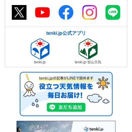
tenki.jp公式アプリ
tenki.jp
tenki.jp 登山天気