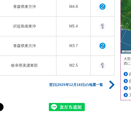
青森県東方沖
M4.8
択捉島南東沖
M5.4
青森県東方沖
M3.7
大型
西に
岐阜県美濃東部
M2.5
翌日(2025年12月18日)の地震一覧