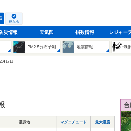
索
現在地
防災情報
天気図
指数情報
レジャー
PM2.5分布予測
地震情報
気
12月17日
報
台
震源地
マグニチュード
最大震度