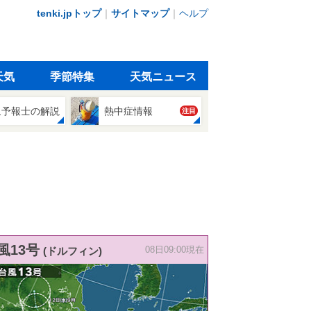
tenki.jpトップ
｜
サイトマップ
｜
ヘルプ
天気
季節特集
天気ニュース
象予報士の解説
熱中症情報
注目
風13号
(ドルフィン)
08日09:00現在