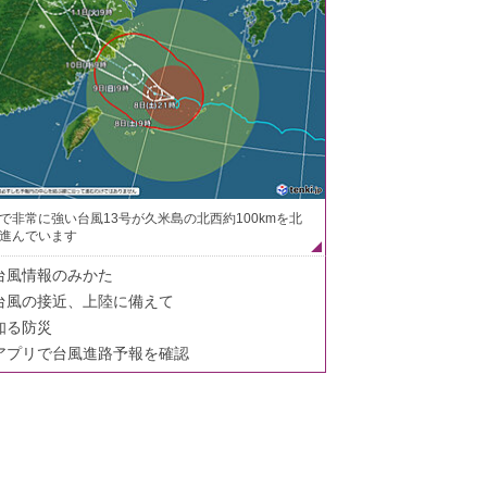
で非常に強い台風13号が久米島の北西約100kmを北
進んでいます
台風情報のみかた
台風の接近、上陸に備えて
知る防災
アプリで台風進路予報を確認