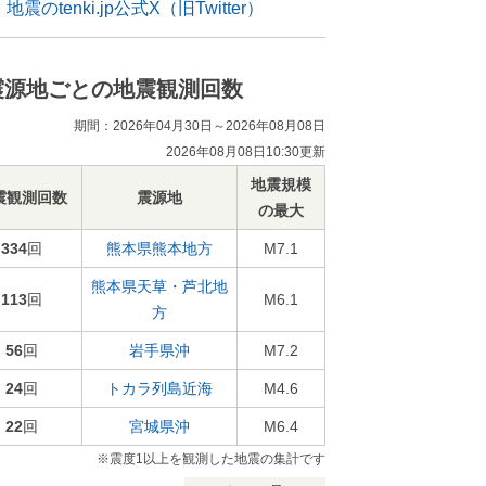
地震のtenki.jp公式X（旧Twitter）
震源地ごとの地震観測回数
期間：2026年04月30日～2026年08月08日
2026年08月08日10:30更新
地震規模
震観測回数
震源地
の最大
334
回
熊本県熊本地方
M7.1
熊本県天草・芦北地
113
回
M6.1
方
56
回
岩手県沖
M7.2
24
回
トカラ列島近海
M4.6
22
回
宮城県沖
M6.4
※震度1以上を観測した地震の集計です