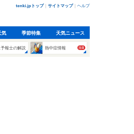
tenki.jpトップ
｜
サイトマップ
｜
ヘルプ
天気
季節特集
天気ニュース
象予報士の解説
熱中症情報
注目