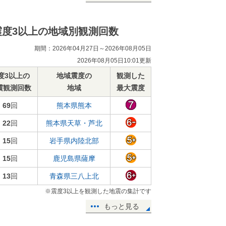
震度3以上の地域別観測回数
期間：2026年04月27日～2026年08月05日
2026年08月05日10:01更新
度3以上の
地域震度の
観測した
震観測回数
地域
最大震度
69
回
熊本県熊本
22
回
熊本県天草・芦北
15
回
岩手県内陸北部
15
回
鹿児島県薩摩
13
回
青森県三八上北
※震度3以上を観測した地震の集計です
もっと見る