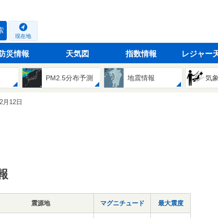
索
現在地
防災情報
天気図
指数情報
レジャー
PM2.5分布予測
地震情報
気
12月12日
報
震源地
マグニチュード
最大震度