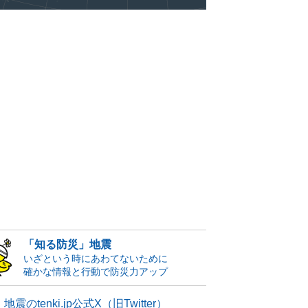
「知る防災」地震
いざという時にあわてないために
確かな情報と行動で防災力アップ
地震のtenki.jp公式X（旧Twitter）