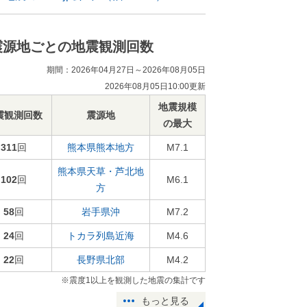
震源地ごとの地震観測回数
期間：2026年04月27日～2026年08月05日
2026年08月05日10:00更新
地震規模
震観測回数
震源地
の最大
311
回
熊本県熊本地方
M7.1
熊本県天草・芦北地
102
回
M6.1
方
58
回
岩手県沖
M7.2
24
回
トカラ列島近海
M4.6
22
回
長野県北部
M4.2
※震度1以上を観測した地震の集計です
もっと見る