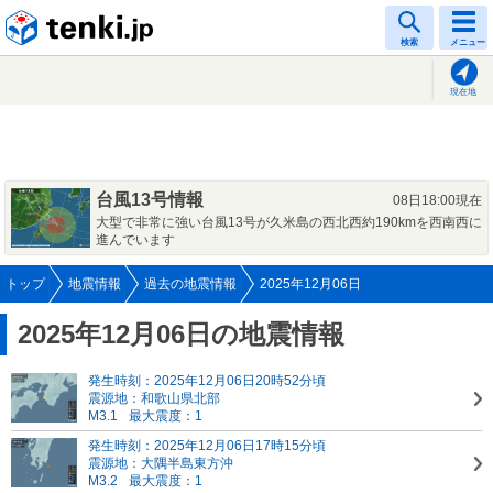
tenki.jp
検索
メニュー
現在地
台風13号情報
08日18:00現在
大型で非常に強い台風13号が久米島の西北西約190kmを西南西に
進んでいます
トップ
地震情報
過去の地震情報
2025年12月06日
2025年12月06日の地震情報
発生時刻：2025年12月06日20時52分頃
震源地：和歌山県北部
M3.1
最大震度：1
発生時刻：2025年12月06日17時15分頃
震源地：大隅半島東方沖
M3.2
最大震度：1