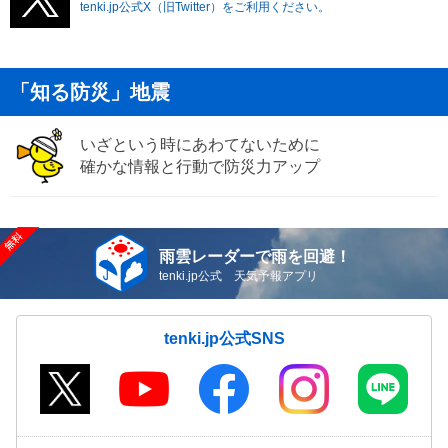
tenki.jp公式X（旧Twitter）をご利用ください。
「知る防災」地震
いざという時にあわてないために
確かな情報と行動で防災力アップ
雨雲レーダーで雨を回避！
tenki.jp公式 天気予報アプリ
tenki.jp公式SNS