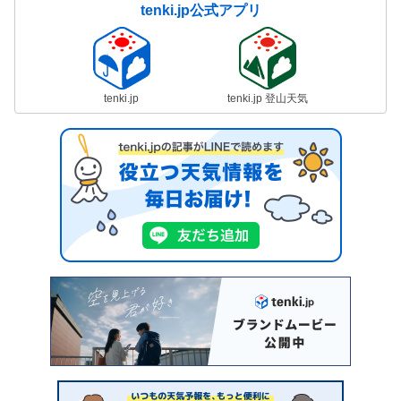
tenki.jp公式アプリ
tenki.jp
tenki.jp 登山天気