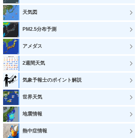
天気図
PM2.5分布予測
アメダス
2週間天気
気象予報士のポイント解説
世界天気
地震情報
熱中症情報