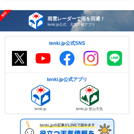
雨雲レーダーで雨を回避！
tenki.jp公式 天気予報アプリ
tenki.jp公式SNS
tenki.jp公式アプリ
tenki.jp
tenki.jp 登山天気