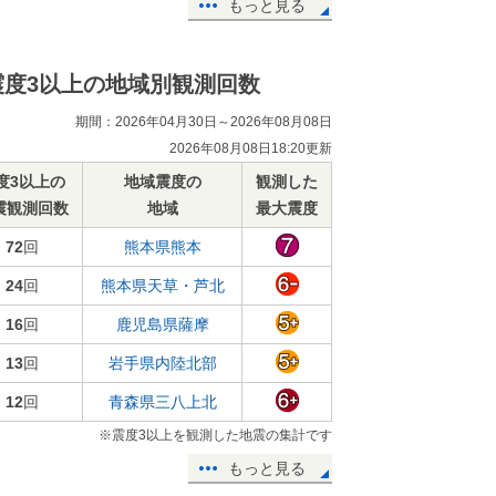
もっと見る
震度3以上の地域別観測回数
期間：2026年04月30日～2026年08月08日
2026年08月08日18:20更新
度3以上の
地域震度の
観測した
震観測回数
地域
最大震度
72
回
熊本県熊本
24
回
熊本県天草・芦北
16
回
鹿児島県薩摩
13
回
岩手県内陸北部
12
回
青森県三八上北
※震度3以上を観測した地震の集計です
もっと見る