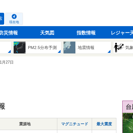
索
現在地
防災情報
天気図
指数情報
レジャー
PM2.5分布予測
地震情報
気
11月27日
報
台
震源地
マグニチュード
最大震度