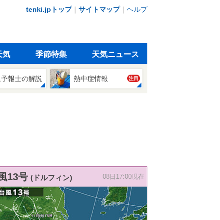
tenki.jpトップ
｜
サイトマップ
｜
ヘルプ
天気
季節特集
天気ニュース
象予報士の解説
熱中症情報
注目
風13号
(ドルフィン)
08日17:00現在