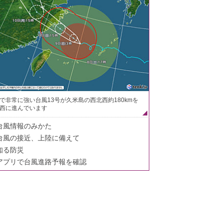
で非常に強い台風13号が久米島の西北西約180kmを
西に進んでいます
台風情報のみかた
台風の接近、上陸に備えて
知る防災
アプリで台風進路予報を確認