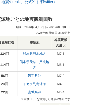
地震のtenki.jp公式X（旧Twitter）
震源地ごとの地震観測回数
期間：2026年04月30日～2026年08月08日
2026年08月08日18:20更新
地震規模
震観測回数
震源地
の最大
334
回
熊本県熊本地方
M7.1
熊本県天草・芦北地
114
回
M6.1
方
56
回
岩手県沖
M7.2
24
回
トカラ列島近海
M4.6
22
回
宮城県沖
M6.4
※震度1以上を観測した地震の集計です