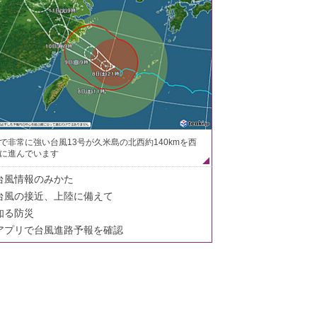
で非常に強い台風13号が久米島の北西約140kmを西
に進んでいます
台風情報のみかた
台風の接近、上陸に備えて
知る防災
アプリで台風進路予報を確認