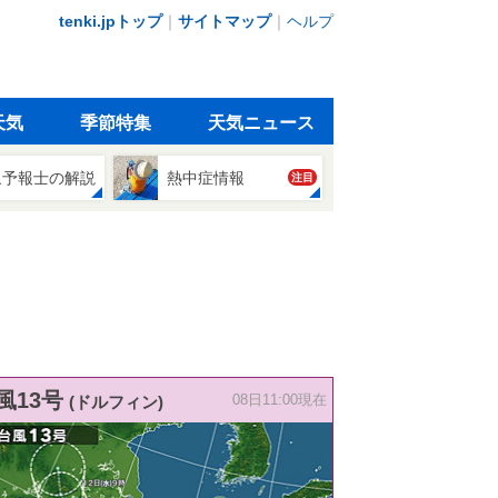
tenki.jpトップ
｜
サイトマップ
｜
ヘルプ
天気
季節特集
天気ニュース
象予報士の解説
熱中症情報
注目
風13号
(ドルフィン)
08日11:00現在