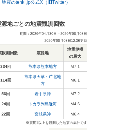
地震のtenki.jp公式X（旧Twitter）
震源地ごとの地震観測回数
期間：2026年04月30日～2026年08月08日
2026年08月08日12:36更新
地震規模
震観測回数
震源地
の最大
334
回
熊本県熊本地方
M7.1
熊本県天草・芦北地
114
回
M6.1
方
56
回
岩手県沖
M7.2
24
回
トカラ列島近海
M4.6
22
回
宮城県沖
M6.4
※震度1以上を観測した地震の集計です