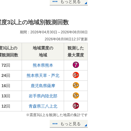
もっと見る
震度3以上の地域別観測回数
期間：2026年04月30日～2026年08月08日
2026年08月08日12:37更新
度3以上の
地域震度の
観測した
震観測回数
地域
最大震度
72
回
熊本県熊本
24
回
熊本県天草・芦北
16
回
鹿児島県薩摩
13
回
岩手県内陸北部
12
回
青森県三八上北
※震度3以上を観測した地震の集計です
もっと見る