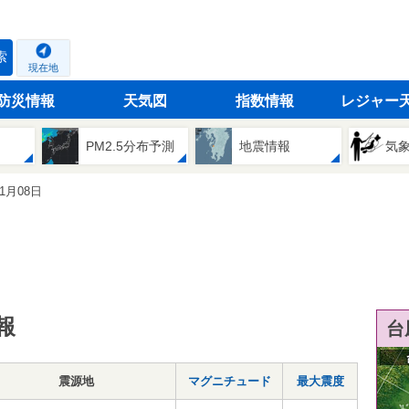
索
現在地
防災情報
天気図
指数情報
レジャー
PM2.5分布予測
地震情報
気
11月08日
報
台
震源地
マグニチュード
最大震度