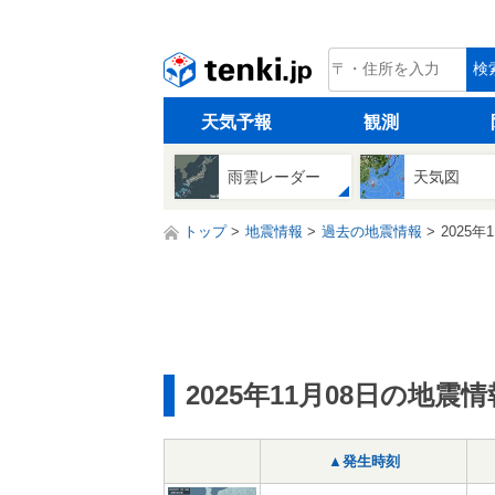
tenki.jp
検
天気予報
観測
雨雲レーダー
天気図
トップ
地震情報
過去の地震情報
2025年
2025年11月08日の地震情
▲発生時刻