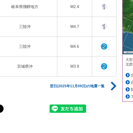
岐阜県飛騨地方
M2.4
三陸沖
M4.7
三陸沖
M4.6
大型
北西
宮城県沖
M3.9
翌日(2025年11月09日)の地震一覧