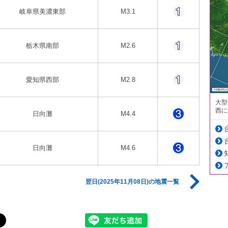
岐阜県美濃東部
M3.1
栃木県南部
M2.6
愛知県西部
M2.8
大型
西に
日向灘
M4.4
日向灘
M4.6
翌日(2025年11月08日)の地震一覧