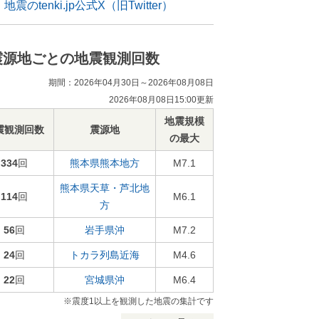
地震のtenki.jp公式X（旧Twitter）
震源地ごとの地震観測回数
期間：2026年04月30日～2026年08月08日
2026年08月08日15:00更新
地震規模
震観測回数
震源地
の最大
334
回
熊本県熊本地方
M7.1
熊本県天草・芦北地
114
回
M6.1
方
56
回
岩手県沖
M7.2
24
回
トカラ列島近海
M4.6
22
回
宮城県沖
M6.4
※震度1以上を観測した地震の集計です