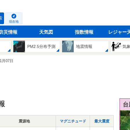
索
現在地
防災情報
天気図
指数情報
レジャー
PM2.5分布予測
地震情報
気
11月07日
報
台
震源地
マグニチュード
最大震度