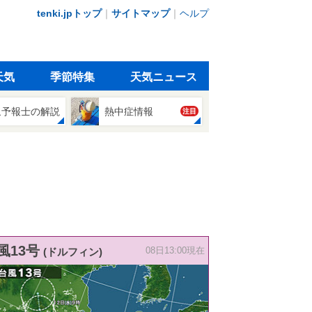
tenki.jpトップ
｜
サイトマップ
｜
ヘルプ
天気
季節特集
天気ニュース
象予報士の解説
熱中症情報
注目
風13号
(ドルフィン)
08日13:00現在