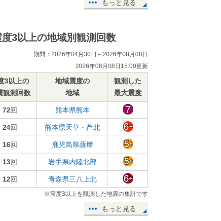
もっと見る
震度3以上の地域別観測回数
期間：2026年04月30日～2026年08月08日
2026年08月08日15:00更新
度3以上の
地域震度の
観測した
震観測回数
地域
最大震度
72
回
熊本県熊本
24
回
熊本県天草・芦北
16
回
鹿児島県薩摩
13
回
岩手県内陸北部
12
回
青森県三八上北
※震度3以上を観測した地震の集計です
もっと見る