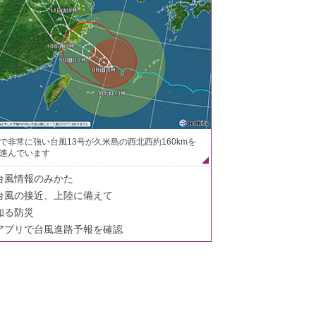
で非常に強い台風13号が久米島の西北西約160kmを
進んでいます
台風情報のみかた
台風の接近、上陸に備えて
知る防災
アプリで台風進路予報を確認