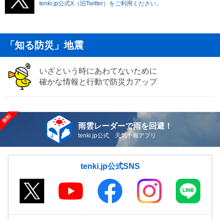
tenki.jp公式X（旧Twitter）をご利用ください。
「知る防災」地震
いざという時にあわてないために
確かな情報と行動で防災力アップ
雨雲レーダーで雨を回避！
tenki.jp公式 天気予報アプリ
tenki.jp公式SNS