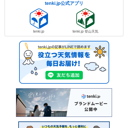
tenki.jp公式アプリ
tenki.jp
tenki.jp 登山天気