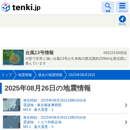
tenki.jp
検索
メニュー
現在地
台風13号情報
08日23:00現在
大型で非常に強い台風13号が久米島の西北西約250kmを西北西に
進んでいます
トップ
地震情報
過去の地震情報
2025年08月26日
2025年08月26日の地震情報
発生時刻：2025年08月26日16時19分頃
震源地：東京都多摩西部
M3.9
最大震度：1
発生時刻：2025年08月26日12時33分頃
震源地：トカラ列島近海
M3.1
最大震度：3