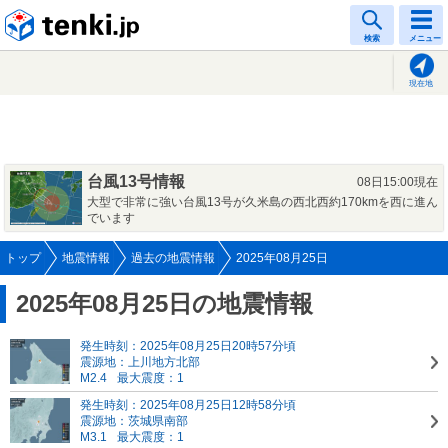
tenki.jp
検索
メニュー
現在地
台風13号情報
08日15:00現在
大型で非常に強い台風13号が久米島の西北西約170kmを西に進ん
でいます
トップ
地震情報
過去の地震情報
2025年08月25日
2025年08月25日の地震情報
発生時刻：2025年08月25日20時57分頃
震源地：上川地方北部
M2.4
最大震度：1
発生時刻：2025年08月25日12時58分頃
震源地：茨城県南部
M3.1
最大震度：1