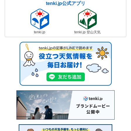
tenki.jp公式アプリ
tenki.jp
tenki.jp 登山天気