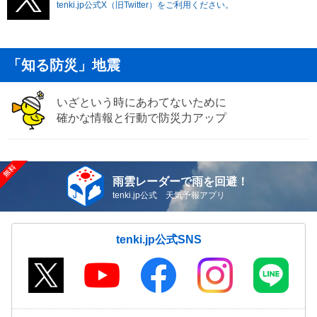
tenki.jp公式X（旧Twitter）をご利用ください。
「知る防災」地震
いざという時にあわてないために
確かな情報と行動で防災力アップ
雨雲レーダーで雨を回避！
tenki.jp公式 天気予報アプリ
tenki.jp公式SNS