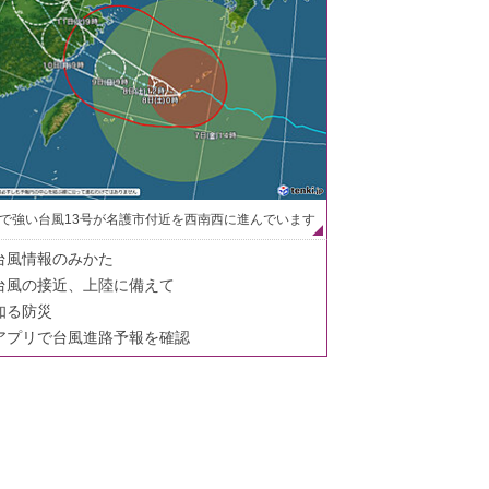
で強い台風13号が名護市付近を西南西に進んでいます
台風情報のみかた
台風の接近、上陸に備えて
知る防災
アプリで台風進路予報を確認