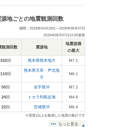
震源地ごとの地震観測回数
期間：2026年04月29日～2026年08月07日
2026年08月07日15:00更新
地震規模
震観測回数
震源地
の最大
332
回
熊本県熊本地方
M7.1
熊本県天草・芦北地
110
回
M6.1
方
55
回
岩手県沖
M7.2
24
回
トカラ列島近海
M4.6
22
回
宮城県沖
M6.4
※震度1以上を観測した地震の集計です
もっと見る