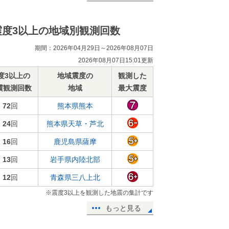
震度3以上の地域別観測回数
期間：2026年04月29日～2026年08月07日
2026年08月07日15:01更新
度3以上の
地域震度の
観測した
震観測回数
地域
最大震度
72
回
熊本県熊本
24
回
熊本県天草・芦北
16
回
鹿児島県薩摩
13
回
岩手県内陸北部
12
回
青森県三八上北
※震度3以上を観測した地震の集計です
もっと見る