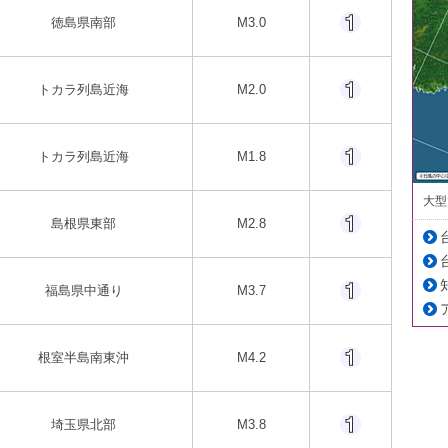
徳島県南部
M3.0
トカラ列島近海
M2.0
トカラ列島近海
M1.8
大型
島根県東部
M2.8
福島県中通り
M3.7
根室半島南東沖
M4.2
埼玉県北部
M3.8