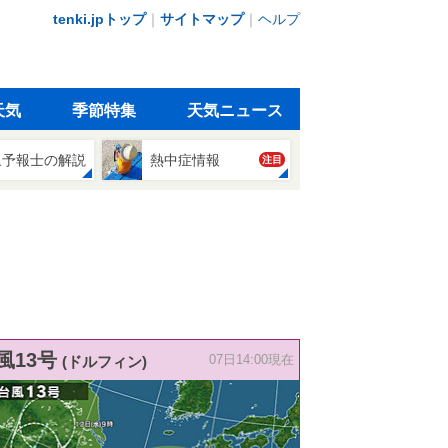
tenki.jpトップ
｜
サイトマップ
｜
ヘルプ
天気
季節特集
天気ニュース
象予報士の解説
熱中症情報
注目
風13号
(ドルフィン)
07日14:00現在