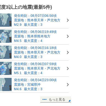
震度3以上の地震(最新5件)
発生時刻：08月07日06:56頃
震源地：熊本県天草・芦北地方
M2.9
最大震度：3
発生時刻：08月06日19:49頃
震源地：熊本県熊本地方
M4.5
最大震度：4
発生時刻：08月06日16:18頃
震源地：熊本県天草・芦北地方
M4.0
最大震度：3
発生時刻：08月06日07:59頃
震源地：熊本県天草・芦北地方
M5.1
最大震度：4
発生時刻：08月04日23:00頃
震源地：宮城県沖
M4.6
最大震度：3
もっと見る