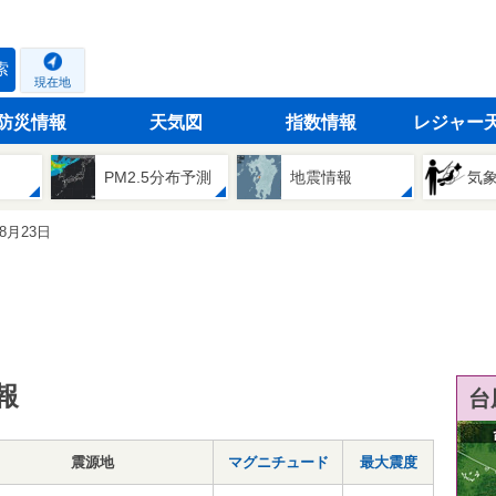
索
現在地
防災情報
天気図
指数情報
レジャー
PM2.5分布予測
地震情報
気
08月23日
報
台
震源地
マグニチュード
最大震度