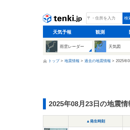
tenki.jp
検
天気予報
観測
雨雲レーダー
天気図
トップ
地震情報
過去の地震情報
2025年
2025年08月23日の地震情
▲発生時刻